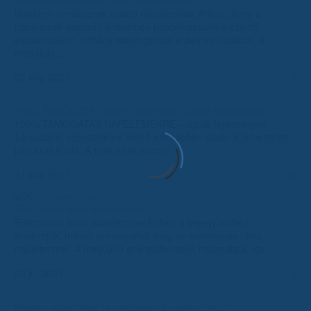
Napelem rendszerek szaldó elszámolása Ahhoz, hogy a
napelemek kapcsán érdemben beszélhessünk a szaldó
elszámolásról, néhány alapfogalmat érdemes tisztázni. A
megújuló…
02 aug 2021
0
100% TÁMOGATÁS NAPELEMEKRE – újabb fejlemények
100% TÁMOGATÁS NAPELEMEKRE – újabb fejlemények
Társadalmi egyeztetésre került a korábban általunk ismertetett
pályázati kiírás. A friss hírek szerint…
31 aug 2021
0
Elektromos fűtés napelemmel
Elektromos fűtés napelemmel Ebben a bejegyzésben
áttekintjük, miként is valósulhat meg az elektromos fűtés
napelemmel. A megújuló energiaforrások használata, így…
06 júl 2021
0
Hogyan számítható ki a napelem teljesítménye?