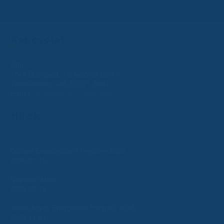
Kapcsolat
Cím:
1048 Budapest, Tenkefürdő utca 5.
Telefonszám:
+36 30/371-8887
E-mail:
info@energo-investment.hu
Hírek
Otthoni Energiatároló Program 2026.
2026.01.15.
Napelem télen
2025.12.18.
Jedlik Ányos Energetikai Program 2026
2025.11.21.