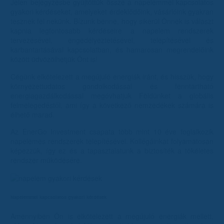
Jelen bejegyzésbe gyűjtöttük össze a napelemmel kapcsolatos
gyakori kérdéseket, amelyeket érdeklődőink, vásárlóink gyakran
tesznek fel nekünk. Bízunk benne, hogy sikerül Önnek is választ
kapnia legfontosabb kérdéseire a napelem rendszerek
tervezésével, engedélyeztetésével, telepítésével és
karbantartásával kapcsolatban, és hamarosan megrendelőink
között üdvözölhetjük Önt is!
Cégünk elkötelezett a megújuló energiák iránt, és hisszük, hogy
környezettudatos gondolkodással és fenntartható
energiagazdálkodással megóvhatjuk Földünket a globális
felmelegedéstől, ami így a következő nemzedékek számára is
élhető marad.
Az EnerGo Investment csapata több mint 10 éve foglalkozik
napelemes rendszerek telepítésével. Kollégáinkat folyamatosan
képezzük, így ez és a tapasztalatunk a biztosíték a tökéletes
rendszer működésére.
Napelemmel kapcsolatos gyakori kérdések
Amennyiben Ön is elkötelezett a megújuló energiák mellett,