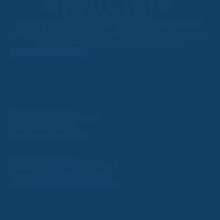
KERESSEN MINKET
BIZALOMMAL!
Igyekszünk segítséget nyújtani abban, hogy az Ön számára
leggazdaságosabb és legkedvezőbb alternatíva szülessen meg.
Cégünk érdeke is az, hogy Ön elégedett legyen.
KÉRJEN ÁRAJÁNLATOT!
ÜGYFÉLSZOLGÁLAT
Hétfő-Csütörtök: 08:00-16:00
Péntek: 08:00-15:00
Szombat-vasárnap: zárva
ELÉRHETŐSÉGEINK
1048 Budapest, Tenkefürdő utca 5.
Telefonszám:
+36 30/196-7675
Email:
info@energo-investment.hu