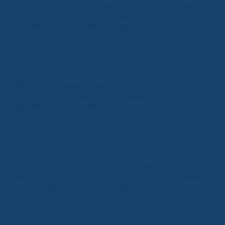
Hogyan számítható ki a napelem teljesítménye? A napelem
teljesítménye, a napelem rendszerek várható energiatermelése
a rendelkezésre álló modellezőprogramoknak köszönhetően
ma…
08 júl 2021
0
BRÉKING- Új napelem pályázatok: 100%-os támogatás júliustól
BRÉKING – Új napelem pályázatok: 100%-os támogatás
júliustól átlag alatti jövedelmű háztartásoknak, januártól
cégeknek Kik pályázhatnak a 100%-os napelem rendszer…
27 máj 2021
0
Marad a szaldó elszámolás az otthonfelújításos napelemes
rendszerek esetében is 2023.12.31-ig!
Igaznak bizonyult a hír, ami az elmúlt napokban pletyka szinten
megjelent, miszerint az otthonfelújítási támogatás keretében
telepített napelemes rendszerek esetén…
01 júl 2021
0