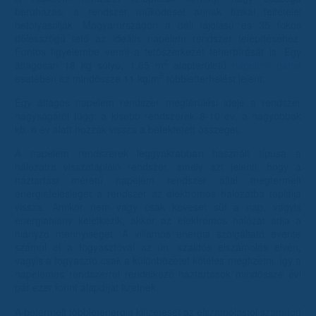
beruházás, a rendszer működését annak fizikai feltételei
befolyásolják. Magyarországon a déli tájolású és 35 fokos
dőlésszögű tető az ideális napelem rendszer telepítéséhez.
Fontos figyelembe venni a tetőszerkezet teherbírását is. Egy
2
átlagosan 18 kg súlyú, 1,65 m
alapterületű
napelem panel
2
esetében ez mindössze 11 kg/m
többletterhelést jelent.
Egy átlagos napelem rendszer megtérülési ideje a rendszer
nagyságától függ: a kisebb rendszerek 8-10 év, a nagyobbak
kb. 6 év alatt hozzák vissza a befektetett összeget.
A napelem rendszerek leggyakrabban használt típusa a
hálózatra visszatápláló rendszer, amely azt jelenti, hogy a
háztartási méretű napelem rendszer által megtermelt
energiafelesleget a rendszer az elektromos hálózatba táplálja
vissza. Amikor nem vagy csak keveset süt a nap, vagyis
energiahiány keletkezik, akkor az elektromos hálózat adja a
hiányzó mennyiséget. A villamos energia szolgáltató évente
számol el a fogyasztóval az ún. szaldós elszámolás elvén,
vagyis a fogyasztó csak a különbözetet köteles megfizetni. Így a
napelemes rendszerrel rendelkező háztartások mindössze évi
pár ezer forint alapdíjat fizetnek.
A betermelt többletenergia kifizetését az elszámolástól számított