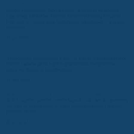
Otthoni Energiatároló Program 2026.
Otthoni Energiatároló Program 2026. A Nemzeti Energetikai
Ügynökség Zártkörűen Működő Részvénytársaság Pályázati
Felhívást tesz közzé azon háztartások támogatására, amelyek
szeretnék…
15 jan 2026
0
A napenergia hasznosítása
A napenergia hasznosítása a jövő A megújuló energiaforrások
közül a napenergia az egyik legnépszerűbb energiaforrás,
amely korlátlanul áll rendelkezésre,…
18 aug 2021
0
Amit a napelem panelek mérete kapcsán tudni kell
Amit a napelem panelek mérete kapcsán tudni kell A napelemes
rendszerek tervezésekor az egyik fontos szempont a napelem
panelek mérete….
28 jún 2021
0