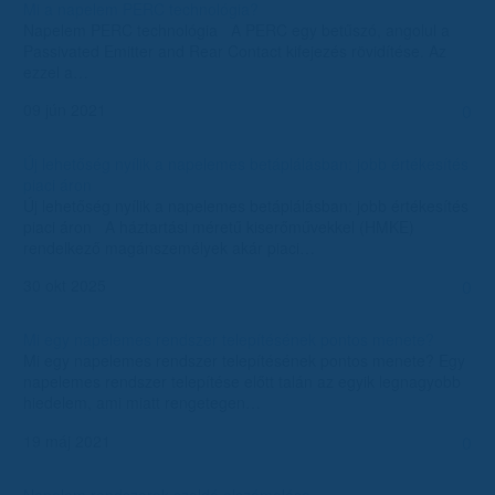
Mi a napelem PERC technológia?
Napelem PERC technológia A PERC egy betűszó, angolul a
Passivated Emitter and Rear Contact kifejezés rövidítése. Az
ezzel a…
09 jún 2021
0
Új lehetőség nyílik a napelemes betáplálásban: jobb értékesítés
piaci áron
Új lehetőség nyílik a napelemes betáplálásban: jobb értékesítés
piaci áron A háztartási méretű kiserőművekkel (HMKE)
rendelkező magánszemélyek akár piaci…
30 okt 2025
0
Mi egy napelemes rendszer telepítésének pontos menete?
Mi egy napelemes rendszer telepítésének pontos menete? Egy
napelemes rendszer telepítése előtt talán az egyik legnagyobb
hiedelem, ami miatt rengetegen…
19 máj 2021
0
Napelem rendszerek szaldó elszámolása