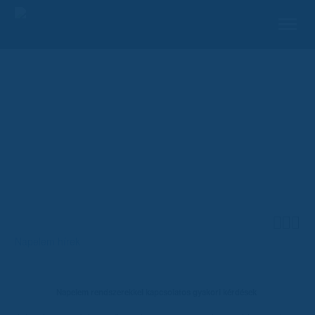
B2B Websho
Napelem rendszerekkel
kapcsolatos gyakori
kérdések



Napelem hírek
Napelem rendszerekkel kapcsolatos gyakori kérdések