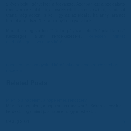
2 éven belül igényelheti a fogyasztó. Azonban ezt a szolgáltató
rendszerhasználati díjjal csökkentett áron veszi át, ráadásul
utána még adózni is kell. Így az az ideális, ha annyi áramot
termel a rendszerünk, amennyit elfogyasztunk.
Maradtak még kérdései? Netán pályázati lehetőségeket keres?
Készséggel állunk rendelkezésére,
keressen minket
elérhetőségeink valamelyikén
!
napelem
napelem gyakori kérdések
napelemes rendszer
sharp
napelem
Related Posts
Miért jó a napelem, a napelemes rendszer?
Miért jó a napelem, a napelemes rendszer? Sokan felteszik a
kérdést, hogy miért jó a napelem, így most ezt…
09 aug 2021
0