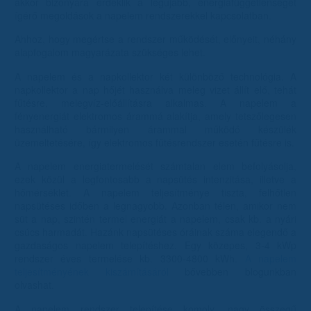
akkor bizonyára érdeklik a legújabb, energiafüggetlenséget
ígérő megoldások a napelem rendszerekkel kapcsolatban.
Ahhoz, hogy megértse a rendszer működését, előnyeit, néhány
alapfogalom magyarázata szükséges lehet.
A napelem és a napkollektor két különböző technológia. A
napkollektor a nap hőjét használva meleg vizet állít elő, tehát
fűtésre, melegvíz-előállításra alkalmas. A napelem a
fényenergiát elektromos árammá alakítja, amely tetszőlegesen
használható bármilyen árammal működő készülék
üzemeltetésére, így elektromos fűtésrendszer esetén fűtésre is.
A napelem energiatermelését számtalan elem befolyásolja,
ezek közül a legfontosabb a napsütés intenzitása, illetve a
hőmérséklet. A napelem teljesítménye tiszta, felhőtlen
napsütéses időben a legnagyobb. Azonban télen, amikor nem
süt a nap, szintén termel energiát a napelem, csak kb. a nyári
csúcs harmadát. Hazánk napsütéses óráinak száma elegendő a
gazdaságos napelem telepítéshez. Egy közepes, 3-4 kWp
rendszer éves termelése kb. 3300-4800 kWh.
A napelem
teljesítményének kiszámításáról
bővebben blogunkban
olvashat.
A napelem rendszer telepítése komoly, nagy összegű