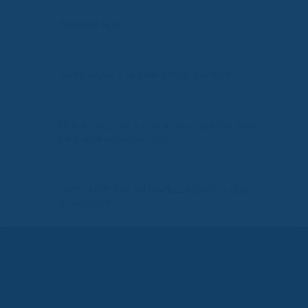
Napelem télen
Jedlik Ányos Energetikai Program 2026
Új lehetőség nyílik a napelemes betáplálásban:
jobb értékesítés piaci áron
100% TÁMOGATÁS NAPELEMEKRE – újabb
fejlemények