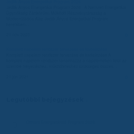
Jedlik Ányos Energetikai Program 2026
Jedlik Ányos Energetikai Program 2026 A Nemzeti Energetikai
Ügynökség Zártkörűen Működő Részvénytársaság a
Modernizációs Alap Jedlik Ányos Energetikai Program
keretében…
21 nov 2025
0
Komplett napelem rendszer tervezése és kivitelezése
Komplett napelem rendszer tervezése és kivitelezése A
komplett napelem rendszer tartalmazza a napelemeken felül az
üzembe helyezéshez, működtetéshez szükséges összes…
21 jún 2021
0
Legutóbbi bejegyzések
Otthoni Energiatároló Program 2026.