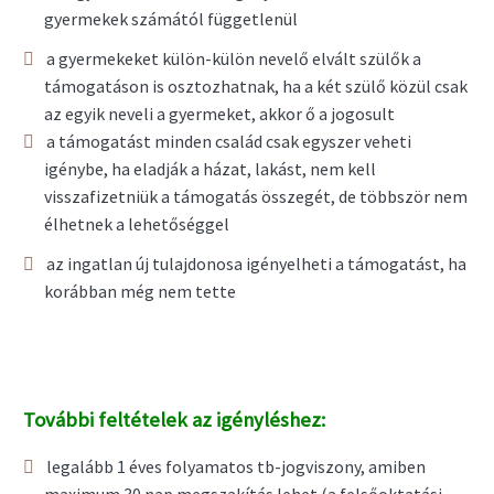
gyermekek számától függetlenül
a gyermekeket külön-külön nevelő elvált szülők a
támogatáson is osztozhatnak, ha a két szülő közül csak
az egyik neveli a gyermeket, akkor ő a jogosult
a támogatást minden család csak egyszer veheti
igénybe, ha eladják a házat, lakást, nem kell
visszafizetniük a támogatás összegét, de többször nem
élhetnek a lehetőséggel
az ingatlan új tulajdonosa igényelheti a támogatást, ha
korábban még nem tette
További feltételek az igényléshez:
legalább 1 éves folyamatos tb-jogviszony, amiben