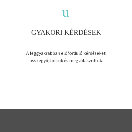
u
u
GYAKORI KÉRDÉSEK
A leggyakrabban előforduló kérdéseket
összegyűjtöttük és megválaszoltuk.