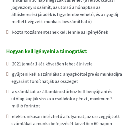
maximum 30 nap megszakítás lehet (a felsőoktatási
jogviszony is számít, az utolsó 3 hónapban az
álláskeresési járadék is figyelembe vehető, és a nyugdíj
mellett végzett munka is beszámítható)
köztartozásmentesnek kell lennie az igénylőnek
Hogyan kell igényelni a támogatást:
2021 január 1-jét követően lehet élni vele
gyűjteni kell a számlákat: anyagköltségre és munkadíjra
egyaránt fordíthatják az összeget
a számlákat az államkincstárhoz kell benyújtani és
utólag kapják vissza a családok a pénzt, maximum 3
millió forintot
elektronikusan intézhető a folyamat, az összegyűjtött
számlákat a munka befejezését követően 60 napon