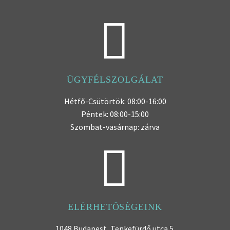


ÜGYFÉLSZOLGÁLAT
Hétfő-Csütörtök: 08:00-16:00
Péntek: 08:00-15:00
Szombat-vasárnap: zárva


ELÉRHETŐSÉGEINK
1048 Budapest, Tenkefürdő utca 5.