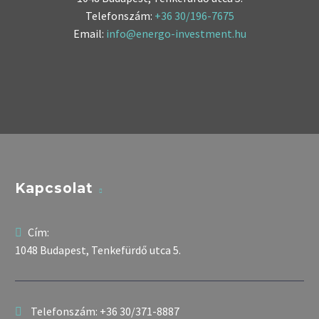
Telefonszám:
+36 30/196-7675
Email:
info@energo-investment.hu
Kapcsolat
Cím:
1048 Budapest, Tenkefürdő utca 5.
Telefonszám:
+36 30/371-8887