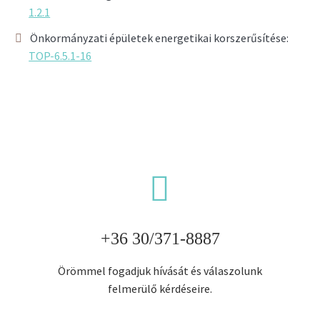
1.2.1
Önkormányzati épületek energetikai korszerűsítése:
TOP-6.5.1-16


+36 30/371-8887
Örömmel fogadjuk hívását és válaszolunk
felmerülő kérdéseire.