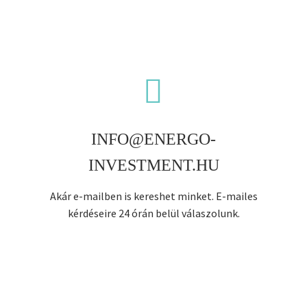


INFO@ENERGO-
INVESTMENT.HU
Akár e-mailben is kereshet minket. E-mailes
kérdéseire 24 órán belül válaszolunk.