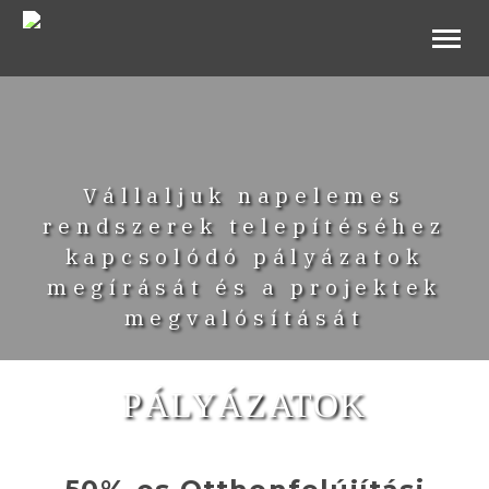
Vállaljuk napelemes
rendszerek telepítéséhez
B2B Webshop
kapcsolódó pályázatok
megírását és a projektek
megvalósítását
PÁLYÁZATOK