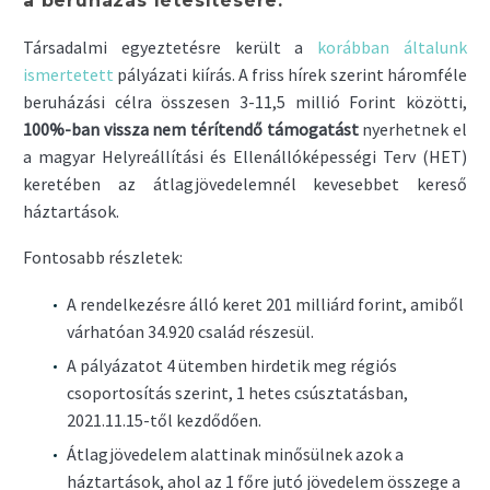
a beruházás létesítésére.
Társadalmi egyeztetésre került a
korábban általunk
ismertetett
pályázati kiírás. A friss hírek szerint háromféle
beruházási célra összesen 3-11,5 millió Forint közötti,
100%-ban vissza nem térítendő támogatást
nyerhetnek el
a magyar Helyreállítási és Ellenállóképességi Terv (HET)
keretében az átlagjövedelemnél kevesebbet kereső
háztartások.
Fontosabb részletek:
A rendelkezésre álló keret 201 milliárd forint, amiből
várhatóan 34.920 család részesül.
A pályázatot 4 ütemben hirdetik meg régiós
csoportosítás szerint, 1 hetes csúsztatásban,
2021.11.15-től kezdődően.
Átlagjövedelem alattinak minősülnek azok a
háztartások, ahol az 1 főre jutó jövedelem összege a