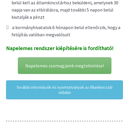
belül kell az államkincstárhoz beküldeni, amelynek 30
napja van az elbírálásra, majd további 5 napon belül
kiutalják a pénzt
a kormányhivatalok 6 hónapon belül ellenőrzik, hogy a
felújítás valóban megvalósult
Napelemes rendszer kiépítésére is fordítható!
Napelemes csomagjaink megtekintése!
További információk és nyomtatványok az Államkincstár
oldalán