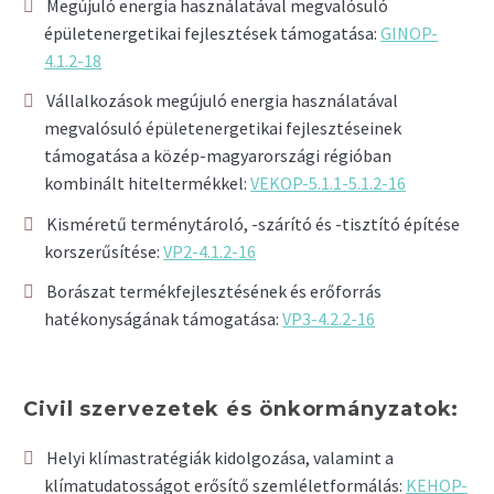
Megújuló energia használatával megvalósuló
épületenergetikai fejlesztések támogatása:
GINOP-
4.1.2-18
Vállalkozások megújuló energia használatával
megvalósuló épületenergetikai fejlesztéseinek
támogatása a közép-magyarországi régióban
kombinált hiteltermékkel:
VEKOP-5.1.1-5.1.2-16
Kisméretű terménytároló, -szárító és -tisztító építése
korszerűsítése:
VP2-4.1.2-16
Borászat termékfejlesztésének és erőforrás
hatékonyságának támogatása:
VP3-4.2.2-16
Civil szervezetek és önkormányzatok:
Helyi klímastratégiák kidolgozása, valamint a
klímatudatosságot erősítő szemléletformálás:
KEHOP-