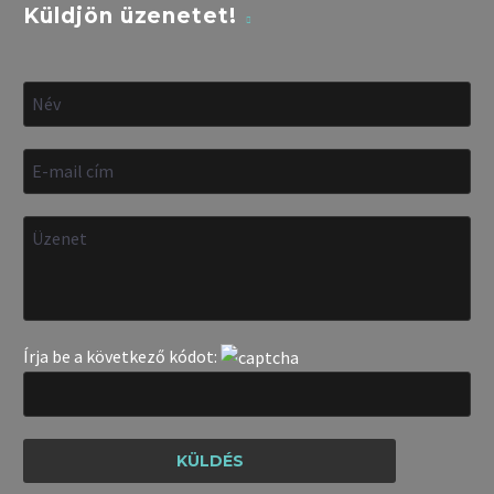
Küldjön üzenetet!
Írja be a következő kódot: