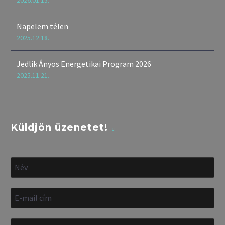
2026.01.15.
Napelem télen
2025.12.18.
Jedlik Ányos Energetikai Program 2026
2025.11.21.
Küldjön üzenetet!