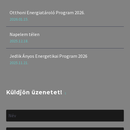
Otthoni Energiatároló Program 2026.
2026.01.15.
Napelem télen
2025.12.18.
Jedlik Ányos Energetikai Program 2026
2025.11.21.
Küldjön üzenetet!