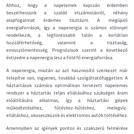
Ahhoz, hogy a napelemek kapcsán érdemben
beszélhessünk a szaldó elszámolásról, néhány
alapfogalmat érdemes tisztázni. A megújuló
energiaforrások, így a napenergia is számos előnnyel
rendelkezik, a legfontosabb talán a korlátlan
hozzáférhetőség, valamint a tisztaság,
emissziómentesség. Prognózisok szerint a következő
évtizedre a napenergia lesz a Föld fő energiaforrása.
A napenergia, miután az azt hasznosító szerkezet már
telepítve van, ingyenes, továbbá szolgáltatófüggetlen. A
háztartások számára optimálisan tervezett napelemes
rendszer a háztartás teljes ellátásához szükséges áram
előállítására alkalmas, így a háztartási gépek
működtetéséhez, fűtéshez-hűtéshez, melegvíz-
ellátáshoz, okoseszközök és elektromos autók töltéséhez.
Amennyiben az igények pontos és szakszerű felmérése