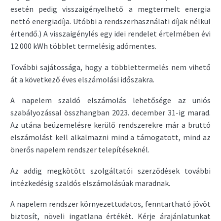
esetén pedig visszaigényelhető a megtermelt energia
nettó energiadíja. Utóbbi a rendszerhasználati díjak nélkül
értendő.) A visszaigénylés egy idei rendelet értelmében évi
12.000 kWh többlet termelésig adómentes.
További sajátossága, hogy a többlettermelés nem vihető
át a következő éves elszámolási időszakra.
A napelem szaldó elszámolás lehetősége az uniós
szabályozással összhangban 2023. december 31-ig marad.
Az utána beüzemelésre kerülő rendszerekre már a bruttó
elszámolást kell alkalmazni mind a támogatott, mind az
önerős napelem rendszer telepítéseknél.
Az addig megkötött szolgáltatói szerződések további
intézkedésig szaldós elszámolásúak maradnak.
A napelem rendszer környezettudatos, fenntartható jövőt
biztosít, növeli ingatlana értékét. Kérje árajánlatunkat