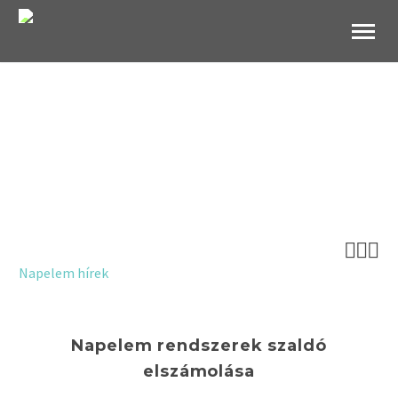
B2B Websho
Napelem rendszerek
szaldó elszámolása



Napelem hírek
Napelem rendszerek szaldó
elszámolása