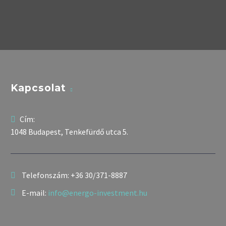
Kapcsolat
Cím:
1048 Budapest, Tenkefürdő utca 5.
Telefonszám:
+36 30/371-8887
E-mail:
info@energo-investment.hu