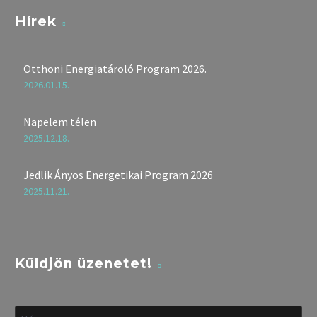
Hírek
Otthoni Energiatároló Program 2026.
2026.01.15.
Napelem télen
2025.12.18.
Jedlik Ányos Energetikai Program 2026
2025.11.21.
Küldjön üzenetet!