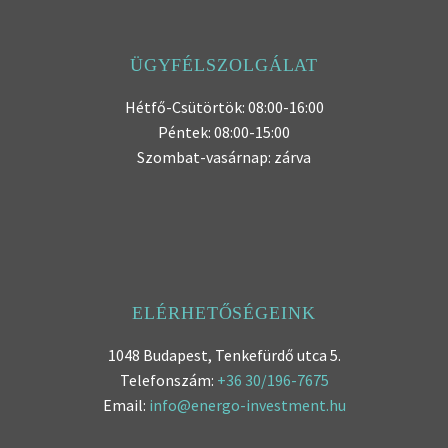
várható
energiatermelése a
rendelkezésre álló
ÜGYFÉLSZOLGÁLAT
modellezőprogramoknak
Hétfő-Csütörtök: 08:00-16:00
köszönhetően ma…
Péntek: 08:00-15:00
Szombat-vasárnap: zárva
ELÉRHETŐSÉGEINK
1048 Budapest, Tenkefürdő utca 5.
Telefonszám:
+36 30/196-7675
Email:
info@energo-investment.hu