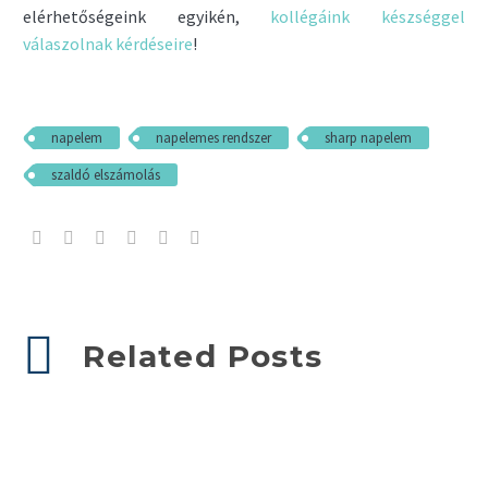
elérhetőségeink egyikén,
kollégáink készséggel
válaszolnak kérdéseire
!
napelem
napelemes rendszer
sharp napelem
szaldó elszámolás
Related Posts