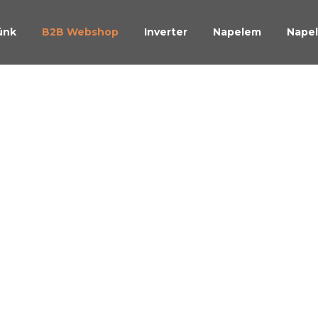
ünk
B2B Webshop
Inverter
Napelem
Napel
lemes ren