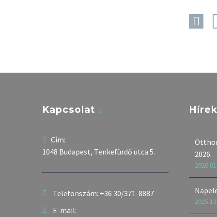
Kapcsolat
Híre
Cím:
Otthon
1048 Budapest, Tenkefürdő utca 5.
2026.
2026.01
Napel
Telefonszám:
+36 30/371-8887
2025.12
E-mail: