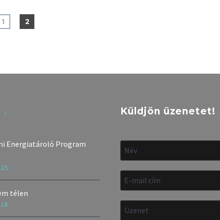
1
2
k
Küldjön üzenetet!
i Energiatároló Program
.15.
em télen
.18.