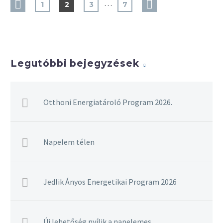
…
1
2
3
7
Legutóbbi bejegyzések
Otthoni Energiatároló Program 2026.
Napelem télen
Jedlik Ányos Energetikai Program 2026
Új lehetőség nyílik a napelemes