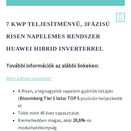
7 KWP TELJESÍTMÉNYŰ, 3FÁZISÚ
RISEN NAPELEMES RENDSZER
HUAWEI HIBRID INVERTERREL
További információk az alábbi linkeken:
Mért a Risen napelem?
A Risen, a legnagyobb napelem gyártók listáján
(
Bloomberg Tier 1 lista
)
TOP 5
pozíción helyezkedik
el.
Több mint 40 éves tapasztalat.
Kiemelkedően magas, akár
20,6%
-os
modulhatékonyság.