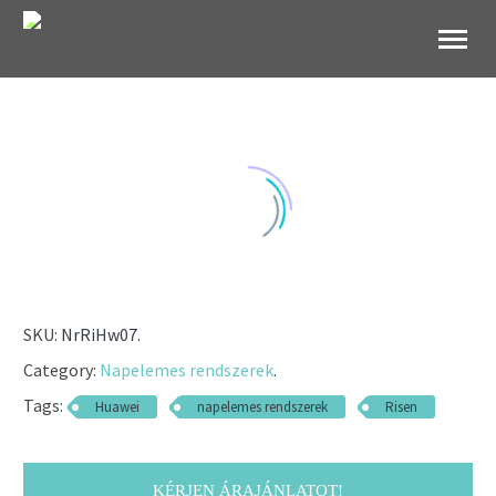
B2B Websho
SKU:
NrRiHw07
.
Category:
Napelemes rendszerek
.
Tags:
Huawei
napelemes rendszerek
Risen
KÉRJEN ÁRAJÁNLATOT!