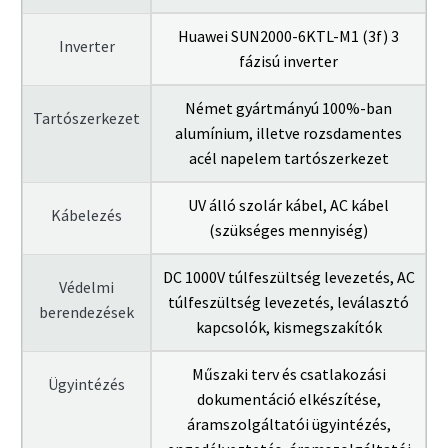
Huawei SUN2000-6KTL-M1 (3f) 3
Inverter
fázisú inverter
Német gyártmányú 100%-ban
Tartószerkezet
alumínium, illetve rozsdamentes
acél napelem tartószerkezet
UV álló szolár kábel, AC kábel
Kábelezés
(szükséges mennyiség)
DC 1000V túlfeszültség levezetés, AC
Védelmi
túlfeszültség levezetés, leválasztó
berendezések
kapcsolók, kismegszakítók
Műszaki terv és csatlakozási
Ügyintézés
dokumentáció elkészítése,
áramszolgáltatói ügyintézés,