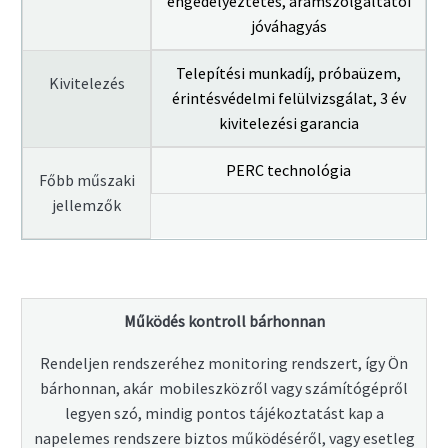
engedélyeztetés, áramszolgáltatói
jóváhagyás
Telepítési munkadíj, próbaüzem,
Kivitelezés
érintésvédelmi felülvizsgálat, 3 év
kivitelezési garancia
PERC technológia
Főbb műszaki
jellemzők
Működés kontroll bárhonnan
Rendeljen rendszeréhez monitoring rendszert, így Ön
bárhonnan, akár mobileszközről vagy számítógépről
legyen szó, mindig pontos tájékoztatást kap a
napelemes rendszere biztos működéséről, vagy esetleg