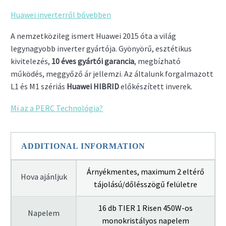
Huawei inverterről bővebben
A nemzetközileg ismert Huawei 2015 óta a világ
legynagyobb inverter gyártója. Gyönyörű, esztétikus
kivitelezés,
10 éves gyártói garancia
, megbízható
működés, meggyőző ár jellemzi. Az általunk forgalmazott
L1 és M1 szériás
Huawei HIBRID
előkészített inverek.
Mi az a PERC Technológia?
ADDITIONAL INFORMATION
Árnyékmentes, maximum 2 eltérő
Hova ajánljuk
tájolású/dőlésszögű felületre
16 db TIER 1 Risen 450W-os
Napelem
monokristályos napelem