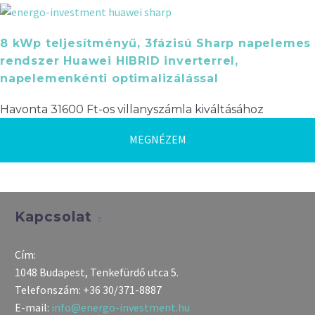
8 kWp teljesítményű, 3fázisú Sharp napelemes
rendszer Huawei HIBRID inverterrel,
napelemenkénti optimalizálással
Havonta 31600 Ft-os villanyszámla kiváltásához
MEGNÉZEM
Kapcsolat
Cím:
1048 Budapest, Tenkefürdő utca 5.
Telefonszám:
+36 30/371-8887
E-mail:
info@energo-investment.hu