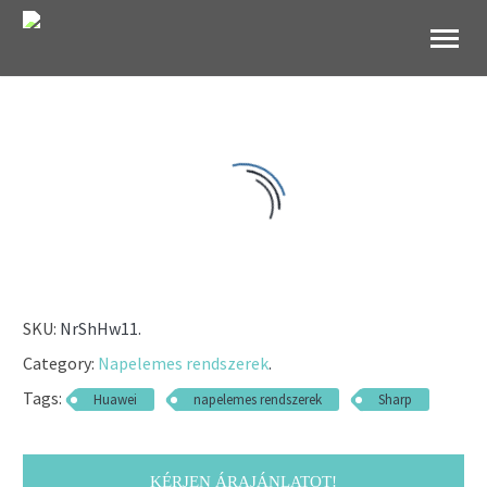
B2B Websho
SKU:
NrShHw11
.
Category:
Napelemes rendszerek
.
Tags:
Huawei
napelemes rendszerek
Sharp
KÉRJEN ÁRAJÁNLATOT!