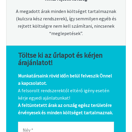
A megadott árak minden költséget tartalmaznak
(kulcsra kész rendszerek), így semmilyen egyéb és
rejtett költségre nem kell számítani, nincsenek
“meglepetések”.
Töltse ki az űrlapot és kérjen
árajánlatot!
Munkatársaink rövid időn belül felveszik Önnel
a kapcsolatot.
A felsorolt rendszerektől eltérő igény esetén
kérje egyedi ajánlatunkat!
A feltüntetett árak az ország egész területére
érvényesek és minden költséget tartalmaznak.