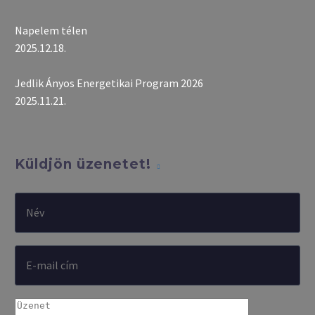
Napelem télen
2025.12.18.
Jedlik Ányos Energetikai Program 2026
2025.11.21.
Küldjön üzenetet!