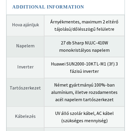
ADDITIONAL INFORMATION
Árnyékmentes, maximum 2 eltérő
Hova ajánljuk
tájolású/dőlésszögű felületre
27 db Sharp NUJC-410W
Napelem
monokristályos napelem
Huawei SUN2000-10KTL-M1 (3f) 3
Inverter
fázisú inverter
Német gyártmányú 100%-ban
Tartószerkezet
alumínium, illetve rozsdamentes
acél napelem tartószerkezet
UV álló szolár kábel, AC kábel
Kábelezés
(szükséges mennyiség)