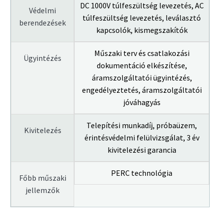
DC 1000V túlfeszültség levezetés, AC
Védelmi
túlfeszültség levezetés, leválasztó
berendezések
kapcsolók, kismegszakítók
Műszaki terv és csatlakozási
Ügyintézés
dokumentáció elkészítése,
áramszolgáltatói ügyintézés,
engedélyeztetés, áramszolgáltatói
jóváhagyás
Telepítési munkadíj, próbaüzem,
Kivitelezés
érintésvédelmi felülvizsgálat, 3 év
kivitelezési garancia
PERC technológia
Főbb műszaki
jellemzők