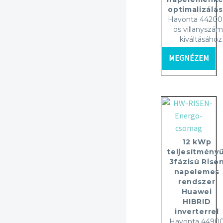
optimalizálás
Havonta 44200 
os villanyszám
kiváltásához
MEGNÉZEM
12 kWp
teljesítményű
3fázisú Rise
napelemes
rendszer
Huawei
HIBRID
inverterrel
Havonta 4490