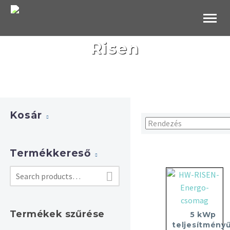
B2B Websho
Risen
Kosár
Termékkereső

Termékek szűrése
5 kWp
teljesítményű