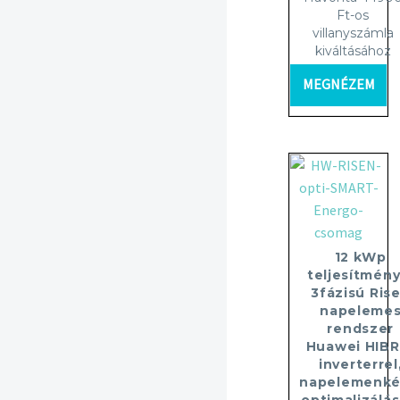
Ft-os
villanyszámla
kiváltásához
MEGNÉZEM
12 kWp
teljesítmény
3fázisú Ris
napeleme
rendszer
Huawei HIBR
inverterrel
napelemenké