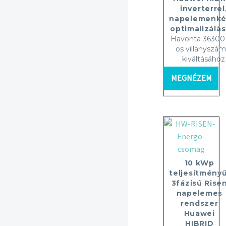
inverterrel
napelemenké
optimalizálás
Havonta 36300 
os villanyszám
kiváltásához
MEGNÉZEM
10 kWp
teljesítményű
3fázisú Rise
napelemes
rendszer
Huawei
HIBRID