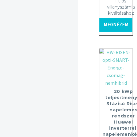
Ft-os
villanyszámla
kiváltásához
MEGNÉZEM
20 kWp
teljesítmény
3fázisú Ris
napeleme
rendszer
Huawei
inverterrel
napelemenké