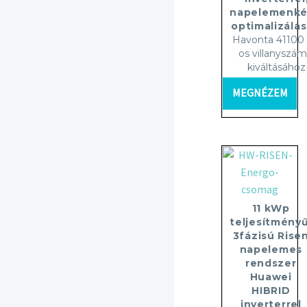
napelemenké
optimalizálás
Havonta 41100 
os villanyszám
kiváltásához
MEGNÉZEM
11 kWp
teljesítményű
3fázisú Rise
napelemes
rendszer
Huawei
HIBRID
inverterrel