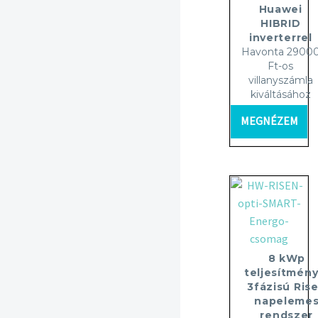
Huawei
HIBRID
inverterrel
Havonta 2900
Ft-os
villanyszámla
kiváltásához
MEGNÉZEM
8 kWp
teljesítmény
3fázisú Ris
napeleme
rendszer