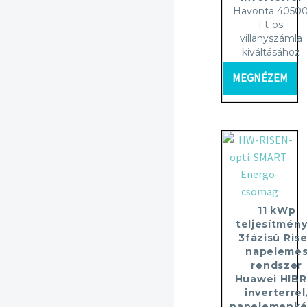
Havonta 4050
Ft-os
villanyszámla
kiváltásához
MEGNÉZEM
11 kWp
teljesítmény
3fázisú Ris
napeleme
rendszer
Huawei HIBR
inverterrel
napelemenké