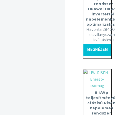
rendszer
Huawei HIBR
inverterrel
napelemenké
optimalizálás
Havonta 28400 
os villanyszám
kiváltásához
MEGNÉZEM
8 kWp
teljesítményű
3fázisú Rise
napelemes
rendszer