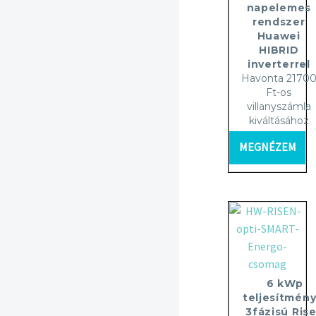
napelemes
rendszer
Huawei
HIBRID
inverterrel
Havonta 2170
Ft-os
villanyszámla
kiváltásához
MEGNÉZEM
6 kWp
teljesítmény
3fázisú Ris