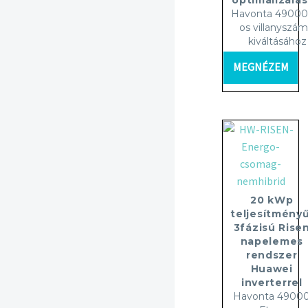
optimalizálás
Havonta 49000 
os villanyszám
kiváltásához
MEGNÉZEM
20 kWp
teljesítményű
3fázisú Rise
napelemes
rendszer
Huawei
inverterrel
Havonta 4900