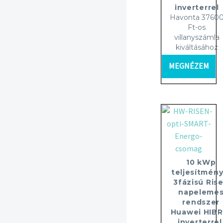
inverterrel
Havonta 3760
Ft-os
villanyszámla
kiváltásához
MEGNÉZEM
10 kWp
teljesítmény
3fázisú Ris
napeleme
rendszer
Huawei HIBR
inverterrel