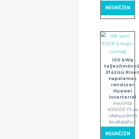
MEGNÉZEM
100 kWp
teljesítményű
3fázisú Rise
napelemes
rendszer
Huawei
inverterrel
Havonta
400000 Ft-os
villanyszámla
kiváltásához
MEGNÉZEM