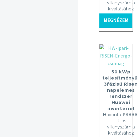
villanyszámla
kiváltásához
MEGNÉZEM
50 kWp
teljesítményű
3fázisú Rise
napelemes
rendszer
Huawei
inverterrel
Havonta 19000
Ft-os
villanyszámla
kiváltásához