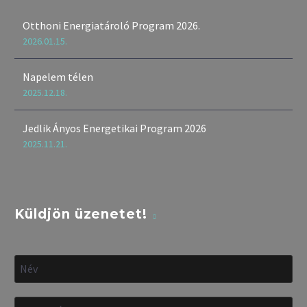
Otthoni Energiatároló Program 2026.
2026.01.15.
Napelem télen
2025.12.18.
Jedlik Ányos Energetikai Program 2026
2025.11.21.
Küldjön üzenetet!