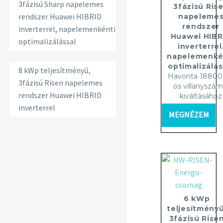
3fázisú Sharp napelemes
3fázisú Ris
rendszer Huawei HIBRID
napeleme
rendszer
inverterrel, napelemenkénti
Huawei HIBR
optimalizálással
inverterrel
napelemenké
optimalizálás
8 kWp teljesítményű,
Havonta 18800 
3fázisú Risen napelemes
os villanyszám
rendszer Huawei HIBRID
kiváltásához
inverterrel
MEGNÉZEM
6 kWp
teljesítményű
3fázisú Rise