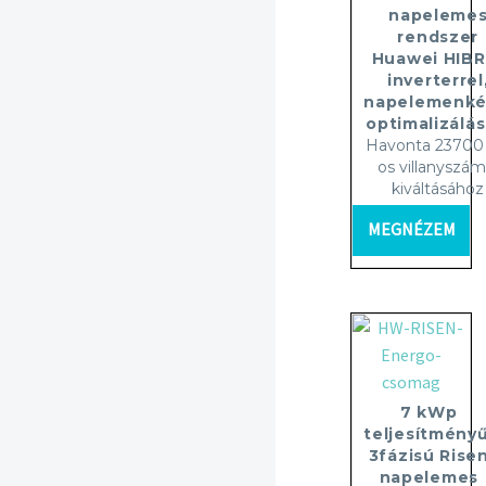
napeleme
rendszer
Huawei HIBR
inverterrel
napelemenké
optimalizálás
Havonta 23700 
os villanyszám
kiváltásához
MEGNÉZEM
7 kWp
teljesítményű
3fázisú Rise
napelemes