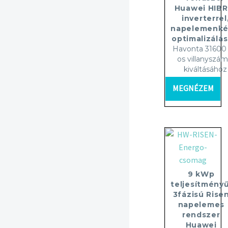
Huawei HIBR
inverterrel
napelemenké
optimalizálás
Havonta 31600 
os villanyszám
kiváltásához
MEGNÉZEM
9 kWp
teljesítményű
3fázisú Rise
napelemes
rendszer
Huawei