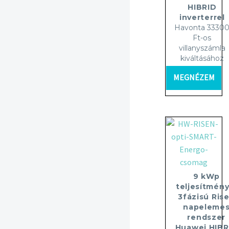
HIBRID
inverterrel
Havonta 3330
Ft-os
villanyszámla
kiváltásához
MEGNÉZEM
9 kWp
teljesítmény
3fázisú Ris
napeleme
rendszer
Huawei HIBR