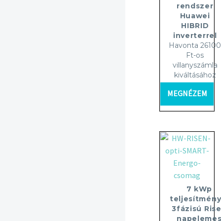
rendszer
Huawei
HIBRID
inverterrel
Havonta 2610
Ft-os
villanyszámla
kiváltásához
MEGNÉZEM
7 kWp
teljesítmény
3fázisú Ris
napeleme