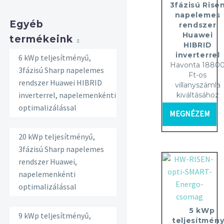
3fázisú Rise
napelemes
Egyéb
rendszer
Huawei
termékeink
HIBRID
inverterrel
6 kWp teljesítményű,
Havonta 1880
3fázisú Sharp napelemes
Ft-os
rendszer Huawei HIBRID
villanyszámla
inverterrel, napelemenkénti
kiváltásához
optimalizálással
MEGNÉZEM
20 kWp teljesítményű,
3fázisú Sharp napelemes
rendszer Huawei,
napelemenkénti
optimalizálással
5 kWp
9 kWp teljesítményű,
teljesítmény