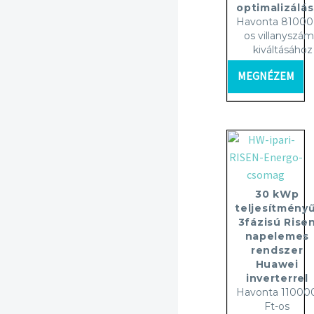
optimalizálás
Havonta 81000 
os villanyszám
kiváltásához
MEGNÉZEM
30 kWp
teljesítményű
3fázisú Rise
napelemes
rendszer
Huawei
inverterrel
Havonta 11000
Ft-os