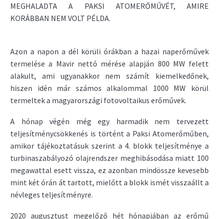
MEGHALADTA A PAKSI ATOMERŐMŰVÉT, AMIRE
KORÁBBAN NEM VOLT PÉLDA.
Azon a napon a dél körüli órákban a hazai naperőművek
termelése a Mavir nettó mérése alapján 800 MW felett
alakult, ami ugyanakkor nem számít kiemelkedőnek,
hiszen idén már számos alkalommal 1000 MW körül
termeltek a magyarországi fotovoltaikus erőművek.
A hónap végén még egy harmadik nem tervezett
teljesítménycsökkenés is történt a Paksi Atomerőműben,
amikor tájékoztatásuk szerint a 4. blokk teljesítménye a
turbinaszabályozó olajrendszer meghibásodása miatt 100
megawattal esett vissza, ez azonban mindössze kevesebb
mint két órán át tartott, mielőtt a blokk ismét visszaállt a
névleges teljesítményre.
2020 augusztust megelőző hét hónapjában az erőmű