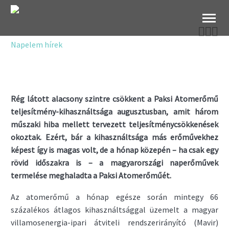



B2B Websho
Napelem hírek
Rég látott alacsony szintre csökkent a Paksi Atomerőmű
teljesítmény-kihasználtsága augusztusban, amit három
műszaki hiba mellett tervezett teljesítménycsökkenések
okoztak. Ezért, bár a kihasználtsága más erőművekhez
képest így is magas volt, de a hónap közepén – ha csak egy
rövid időszakra is – a magyarországi naperőművek
termelése meghaladta a Paksi Atomerőműét.
Az atomerőmű a hónap egésze során mintegy 66
százalékos átlagos kihasználtsággal üzemelt a magyar
villamosenergia-ipari átviteli rendszerirányító (Mavir)