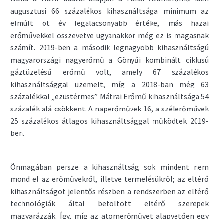
augusztusi 66 százalékos kihasználtsága minimum az
elmúlt öt év legalacsonyabb értéke, más hazai
erőművekkel összevetve ugyanakkor még ez is magasnak
számít. 2019-ben a második legnagyobb kihasználtságú
magyarországi nagyerőmű a Gönyűi kombinált ciklusú
gáztüzelésű erőmű volt, amely 67 százalékos
kihasználtsággal üzemelt, míg a 2018-ban még 63
százalékkal „ezüstérmes” Mátrai Erőmű kihasználtsága 54
százalék alá csökkent. A naperőművek 16, a szélerőművek
25 százalékos átlagos kihasználtsággal működtek 2019-
ben.
Önmagában persze a kihasználtság sok mindent nem
mond el az erőművekről, illetve termelésükről; az eltérő
kihasználtságot jelentős részben a rendszerben az eltérő
technológiák által betöltött eltérő szerepek
magyarázzák. Így, míg az atomerőművet alapvetően egy