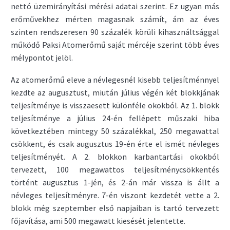
nettó üzemirányítási mérési adatai szerint. Ez ugyan más
erőművekhez mérten magasnak számít, ám az éves
szinten rendszeresen 90 százalék körüli kihasználtsággal
működő Paksi Atomerőmű saját mércéje szerint több éves
mélypontot jelöl.
Az atomerőmű eleve a névlegesnél kisebb teljesítménnyel
kezdte az augusztust, miután július végén két blokkjának
teljesítménye is visszaesett különféle okokból. Az 1. blokk
teljesítménye a július 24-én fellépett műszaki hiba
következtében mintegy 50 százalékkal, 250 megawattal
csökkent, és csak augusztus 19-én érte el ismét névleges
teljesítményét. A 2. blokkon karbantartási okokból
tervezett, 100 megawattos teljesítménycsökkentés
történt augusztus 1-jén, és 2-án már vissza is állt a
névleges teljesítményre. 7-én viszont kezdetét vette a 2.
blokk még szeptember első napjaiban is tartó tervezett
főjavítása, ami 500 megawatt kiesését jelentette.