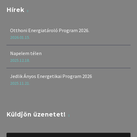
Hírek
Otthoni Energiatároló Program 2026.
2026.01.15.
Napelem télen
2025.12.18.
Jedlik Ányos Energetikai Program 2026
2025.11.21.
Küldjön üzenetet!