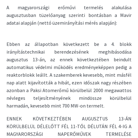
A magyarországi erőművi termelés alakulása
augusztusban tüzelőanyag szerinti bontásban a Mavir
adatai alapján (nettó üzemirányítási mérés alapján):
Ebben az állapotban következett be a 4. blokk
irányítástechnikai berendezésének meghibásodása
augusztus 13-án, az ennek következtében beindult
automatikus védelmi működés eredményeképpen pedig a
reaktorblokk leállt. A szakemberek kevesebb, mint másfél
nap alatt kijavították a hibát, ezen időszak nagy részében
azonban a Paksi Atomerőmű körülbelül 2000 megawattos
névleges teljesítményének mindössze körülbelül
harmadán, kevesebb mint 700 MW-on termelt.
ENNEK KÖVETKEZTÉBEN AUGUSZTUS 13-ÁN
KÖRÜLBELÜL DÉLELŐTT FÉL 11-TŐL DÉLUTÁN FÉL 4-IG A
MAGYARORSZÁGI NAPERŐMŰVEK TERMELÉSE