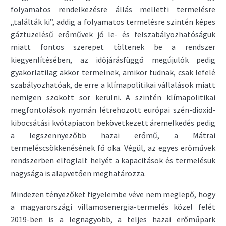
folyamatos rendelkezésre állás melletti termelésre
„találták ki”, addig a folyamatos termelésre szintén képes
gáztüzelésű erőművek jó le- és felszabályozhatóságuk
miatt fontos szerepet töltenek be a rendszer
kiegyenlítésében, az időjárásfüggő megújulók pedig
gyakorlatilag akkor termelnek, amikor tudnak, csak lefelé
szabályozhatóak, de erre a klímapolitikai vállalások miatt
nemigen szokott sor kerülni. A szintén klímapolitikai
megfontolások nyomán létrehozott európai szén-dioxid-
kibocsátási kvótapiacon bekövetkezett áremelkedés pedig
a legszennyezőbb hazai erőmű, a Mátrai
termeléscsökkenésének fő oka. Végül, az egyes erőművek
rendszerben elfoglalt helyét a kapacitások és termelésük
nagysága is alapvetően meghatározza.
Mindezen tényezőket figyelembe véve nem meglepő, hogy
a magyarországi villamosenergia-termelés közel felét
2019-ben is a legnagyobb, a teljes hazai erőműpark