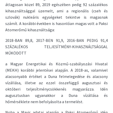
átlagosan közel 89, 2019 egészében pedig 92 százalékos
kihasználtsággal üzemelt, ami a regionális (cseh és
szlovák) nukleáris egységeket tekintve is magasnak
számít. A korábbi években is hasonlóan magas volt a Paksi
Atomerőmű kihasználtsága:
2018-BAN 89,8, 2017-BEN 91,9, 2016-BAN PEDIG 91,4
SZÁZALÉKOS TELJESÍTMÉNY-KIHASZNÁLTSÁGGAL
MŰKÖDÖTT
a Magyar Energetikai és Közmű-szabályozási Hivatal
(MEKH) korábbi jelentései alapján. A 2018-as, valamivel
alacsonyabb értéket a Duna felmelegedése és alacsony
vízállása, illetve az ezzel összefüggő augusztusi és
októberi teljesítménycsökkenés magyarázza. Idén
augusztusban ugyanakkor a Duna vízállása és
hőmérséklete nem befolyásolta a termelést.
Noha a Mavir adatai alapján a Paksi Atomerőmű idén