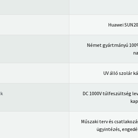
Huawei SUN200
Német gyártmányú 100%
na
UV álló szolár k
ek
DC 1000V túlfeszültség lev
kap
Műszaki terv és csatlakoz
ügyintézés, engedé