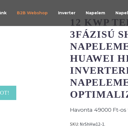
ünk
B2B Webshop
Inverter
Napelem
Napel
12 KWP T
3FÁZISÚ S
NAPELEME
HUAWEI H
INVERTER
NAPELEM
OPTIMALI
OT!
Havonta 49000 Ft-os 
SKU:
NrShHw12-1
.