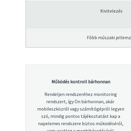
Kivitelezés
Főbb műszaki jellem
Működés kontroll bárhonnan
Rendeljen rendszeréhez monitoring
rendszert, így Ön bárhonnan, akár
mobileszközről vagy számítógépről legyen
szó, mindig pontos tájékoztatást kap a
napelemes rendszere biztos működéséről,
vagy esetleg a meghibásodásáról.