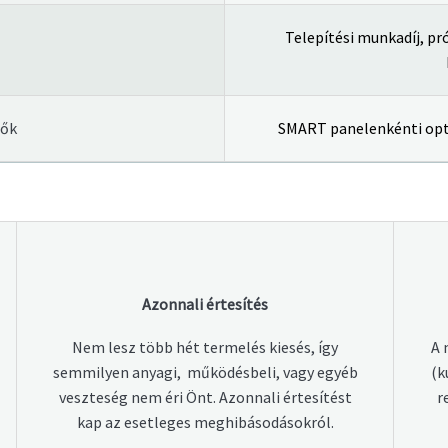
Telepítési munkadíj, pr
zők
SMART panelenkénti opt
Azonnali értesítés
Nem lesz több hét termelés kiesés, így
A 
semmilyen anyagi, működésbeli, vagy egyéb
(k
veszteség nem éri Önt. Azonnali értesítést
r
kap az esetleges meghibásodásokról.