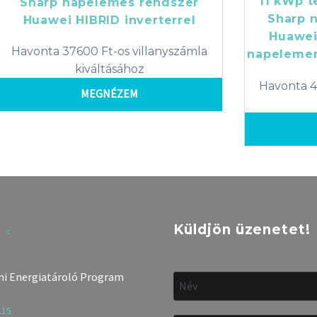
11 kWp t
Sharp napelemes rendszer
Sharp 
Huawei HIBRID inverterrel
Huawei 
Havonta 37600 Ft-os villanyszámla
napelemen
kiváltásához
Havonta 4
MEGNÉZEM
k
Küldjön üzenetet!
i Energiatároló Program
.15.