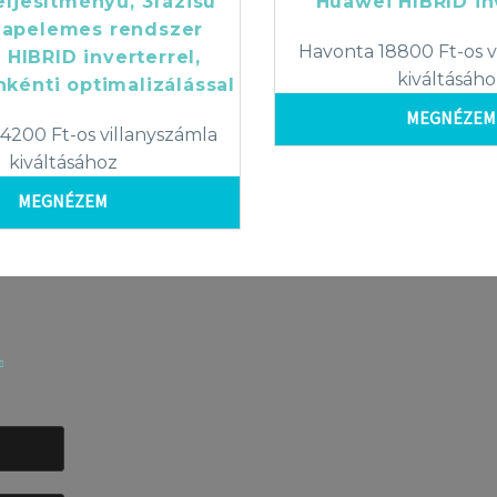
eljesítményű, 3fázisú
Huawei HIBRID in
napelemes rendszer
Havonta 18800 Ft-os v
HIBRID inverterrel,
kiváltásáho
kénti optimalizálással
MEGNÉZEM
4200 Ft-os villanyszámla
kiváltásához
MEGNÉZEM