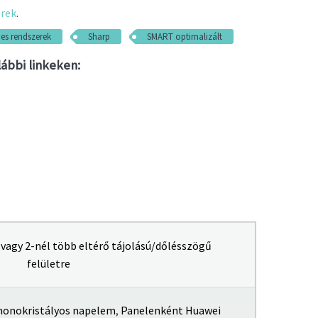
rek
.
es rendszerek
Sharp
SMART optimalizált
ábbi linkeken:
 vagy 2-nél több eltérő tájolású/dőlésszögű
felületre
monokristályos napelem
,
Panelenként Huawei