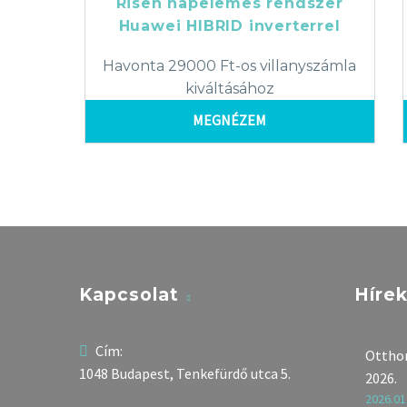
Risen napelemes rendszer
Huawei HIBRID inverterrel
Havonta 29000 Ft-os villanyszámla
kiváltásához
MEGNÉZEM
Kapcsolat
Híre
Cím:
Otthon
1048 Budapest, Tenkefürdő utca 5.
2026.
2026.01