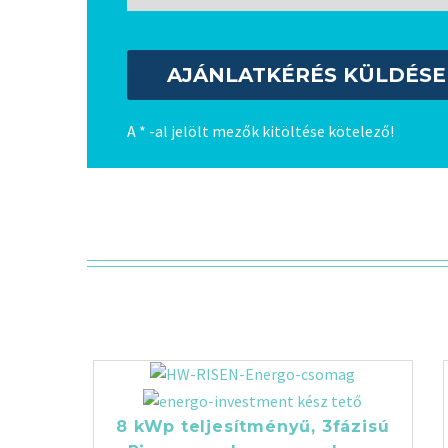
A * -al jelölt mezők kitöltése kötelező!
8 kWp teljesítményű, 3fázisú