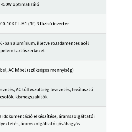
450W optimalizáló
0-10KTL-M1 (3f) 3 fázisú inverter
-ban alumínium, illetve rozsdamentes acél
pelem tartószerkezet
ábel, AC kábel (szükséges mennyiség)
ezetés, AC túlfeszültség levezetés, leválasztó
csolók, kismegszakítók
ási dokumentáció elkészítése, áramszolgáltatói
lyeztetés, áramszolgáltatói jóváhagyás