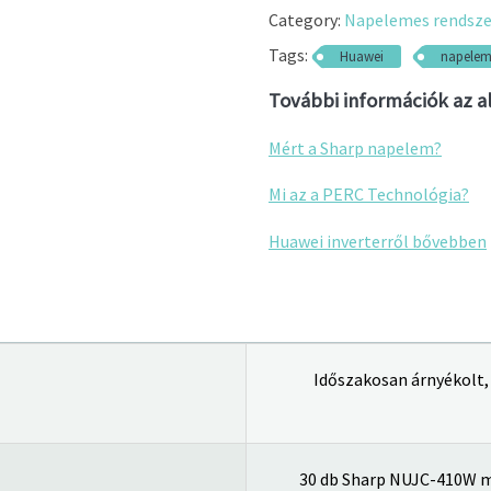
Category:
Napelemes rendsze
Tags:
Huawei
napelem
További információk az al
Mért a Sharp napelem?
Mi az a PERC Technológia?
Huawei inverterről bővebben
Időszakosan árnyékolt,
30 db Sharp NUJC-410W 