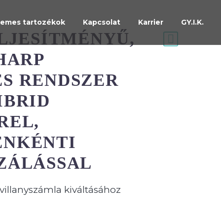
emes tartozékok
Kapcsolat
Karrier
GY.I.K.
ELJESÍTMÉNYŰ,
HARP
S RENDSZER
IBRID
REL,
ENKÉNTI
ZÁLÁSSAL
villanyszámla kiváltásához