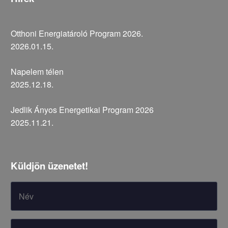
Otthoni Energiatároló Program 2026.
2026.01.15.
Napelem télen
2025.12.18.
Jedlik Ányos Energetikai Program 2026
2025.11.21.
Küldjön üzenetet!