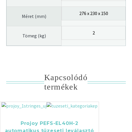
276 x 230 x 150
Méret (mm)
2
Tömeg (kg)
Kapcsolódó
termékek
Projoy PEFS-EL40H-2
automatikus tűzeseti leválasztó