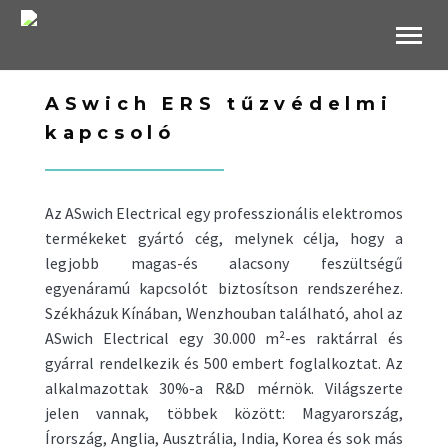
B2B Websho
ASwich ERS tűzvédelmi
kapcsoló
Az ASwich Electrical egy professzionális elektromos
termékeket gyártó cég, melynek célja, hogy a
legjobb magas-és alacsony feszültségű
egyenáramú kapcsolót biztosítson rendszeréhez.
Székházuk Kínában, Wenzhouban található, ahol az
ASwich Electrical egy 30.000 m²-es raktárral és
gyárral rendelkezik és 500 embert foglalkoztat. Az
alkalmazottak 30%-a R&D mérnök. Világszerte
jelen vannak, többek között: Magyarország,
Írország, Anglia, Ausztrália, India, Korea és sok más