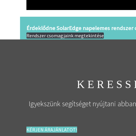
Érdeklődne SolarEdge napelemes rendszer c
Rendszer csomagjaink megtekintése
KERESS
Igyekszünk segítséget nyújtani abba
KÉRJEN ÁRAJÁNLATOT!