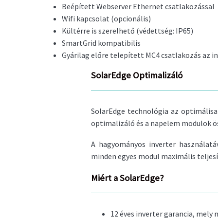
Beépített Webserver Ethernet csatlakozással
Wifi kapcsolat (opcionális)
Kültérre is szerelhető (védettség: IP65)
SmartGrid kompatibilis
Gyárilag előre telepített MC4 csatlakozás az i
SolarEdge Optimalizáló
SolarEdge technológia az optimális
optimalizáló és a napelem modulok 
A hagyományos inverter használatá
minden egyes modul maximális teljesí
Miért a SolarEdge?
12 éves inverter garancia, mely