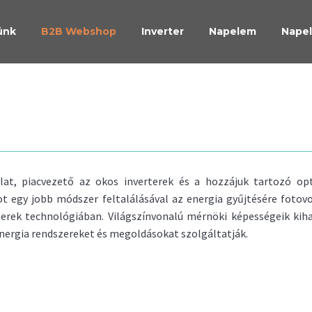
ünk
B2B Webshop
Inverter
Napelem
Napel
lalat, piacvezető az okos inverterek és a hozzájuk tartozó op
t egy jobb módszer feltalálásával az energia gyűjtésére fotov
terek technológiában. Világszínvonalú mérnöki képességeik kiha
nergia rendszereket és megoldásokat szolgáltatják.