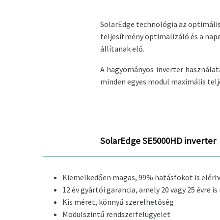
SolarEdge technológia az optimáli
teljesítmény optimalizáló és a 
állítanak elő.
A hagyományos inverter használat
minden egyes modul maximális telje
SolarEdge SE5000HD inverter
Kiemelkedően magas, 99% hatásfokot is elérh
12 év gyártói garancia, amely 20 vagy 25 évre 
Kis méret, könnyű szerelhetőség
Modulszintű rendszerfelügyelet