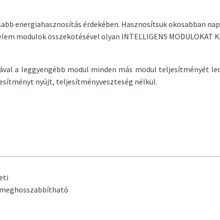
sabb energiahasznosítás érdekében. Hasznosítsuk okosabban nap
napelem modulok összekötésével olyan INTELLIGENS MODULOKAT
ával a leggyengébb modul minden más modul teljesítményét lec
sítményt nyújt, teljesítményveszteség nélkül.
eti
is meghosszabbítható