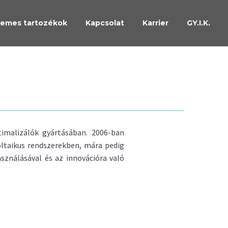
emes tartozékok
Kapcsolat
Karrier
GY.I.K.
timalizálók gyártásában. 2006-ban
oltaikus rendszerekben, mára pedig
sználásával és az innovációra való