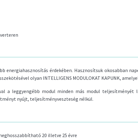
nverteren
abb energiahasznosítás érdekében. Hasznosítsuk okosabban nape
összekötésével olyan INTELLIGENS MODULOKAT KAPUNK, amelyek
val a leggyengébb modul minden más modul teljesítményét le
tményt nyújt, teljesítményveszteség nélkül.
 meghosszabbítható 20 illetve 25 évre