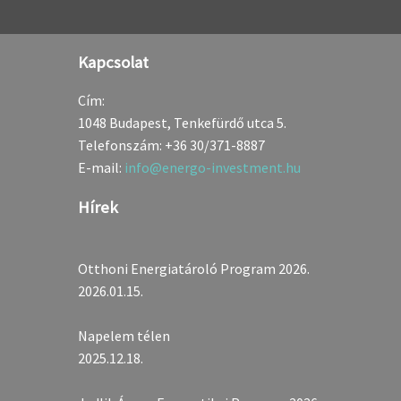
Kapcsolat
Cím:
1048 Budapest, Tenkefürdő utca 5.
Telefonszám:
+36 30/371-8887
E-mail:
info@energo-investment.hu
Hírek
Otthoni Energiatároló Program 2026.
2026.01.15.
Napelem télen
2025.12.18.