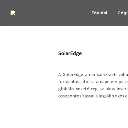
Főoldal
Cég
SolarEdge
A SolarEdge amerikai-izraeli vál
forradalmasította a napelem piaco
globális vezető cég az okos inver
összpontosítással a legjobb okos e