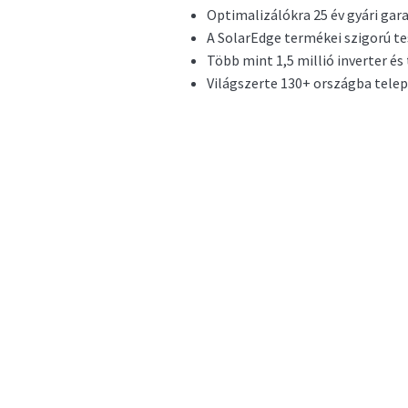
Optimalizálókra 25 év gyári gar
A SolarEdge termékei szigorú t
Több mint 1,5 millió inverter és
Világszerte 130+ országba telep