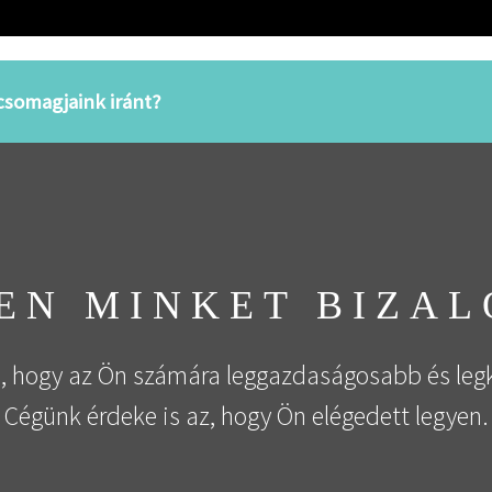
somagjaink iránt?
EN MINKET BIZA
n, hogy az Ön számára leggazdaságosabb és leg
Cégünk érdeke is az, hogy Ön elégedett legyen.