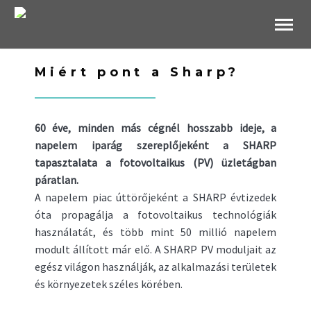
B2B Websho
Miért pont a Sharp?
60 éve, minden más cégnél hosszabb ideje, a
napelem iparág szereplőjeként a SHARP
tapasztalata a fotovoltaikus (PV) üzletágban
páratlan.
A napelem piac úttörőjeként a SHARP évtizedek
óta propagálja a fotovoltaikus technológiák
használatát, és több mint 50 millió napelem
modult állított már elő. A SHARP PV moduljait az
egész világon használják, az alkalmazási területek
és környezetek széles körében.