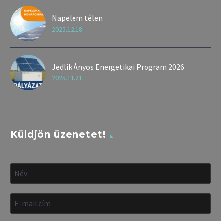
Napelem télen
2025.12.18.
Jedlik Ányos Energetikai Program 2026
2025.11.21.
Küldjön üzenetet!