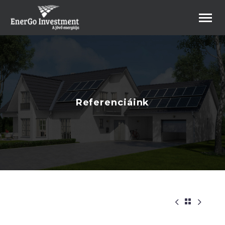
Referenciáink
B2B Webshop


