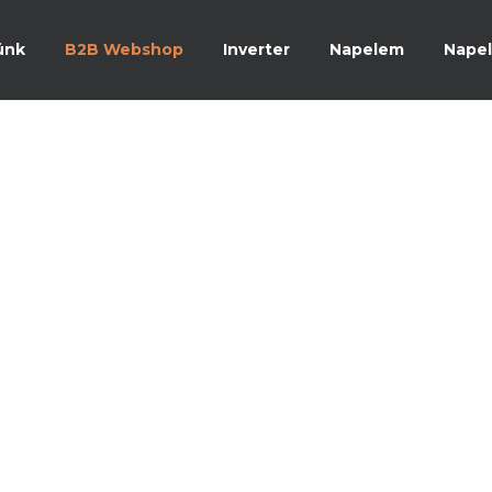
ünk
B2B Webshop
Inverter
Napelem
Napel
Referenciáink