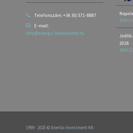
Napel
Telefonszám:
+36 30/371-8887
2025.12
E-mail:
info@energo-investment.hu
Jedlik
2026
2025.11
1999 - 2025 © EnerGo Investment Kft.