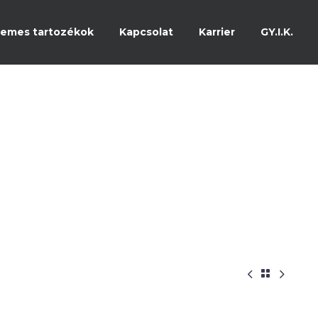
emes tartozékok
Kapcsolat
Karrier
GY.I.K.


