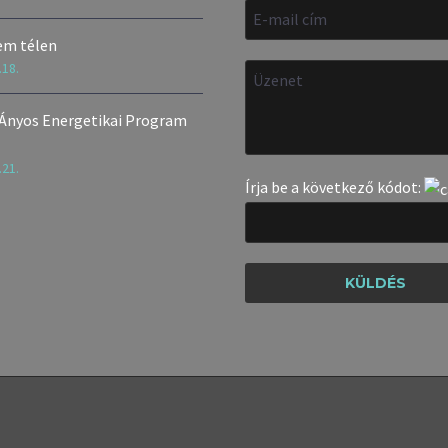
em télen
.18.
 Ányos Energetikai Program
.21.
Írja be a következő kódot: