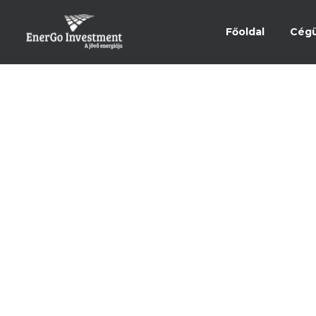
Főoldal
Cég