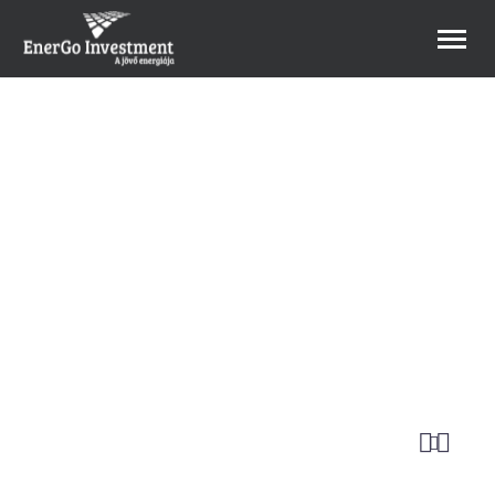
B2B Webshop
Referenciáink


