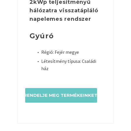
2kWp teljesítményű
hálózatra visszatápláló
napelemes rendszer
Gyúró
Régió: Fejér megye
Létesítmény típusa: Családi
ház
RENDELJE MEG TERMÉKEINKET!