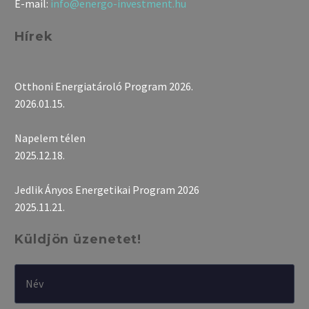
E-mail:
info@energo-investment.hu
Hírek
Otthoni Energiatároló Program 2026.
2026.01.15.
Napelem télen
2025.12.18.
Jedlik Ányos Energetikai Program 2026
2025.11.21.
Küldjön üzenetet!