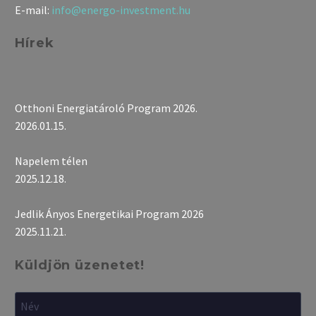
E-mail:
info@energo-investment.hu
Hírek
Otthoni Energiatároló Program 2026.
2026.01.15.
Napelem télen
2025.12.18.
Jedlik Ányos Energetikai Program 2026
2025.11.21.
Küldjön üzenetet!