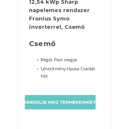
12,54 kWp Sharp
napelemes rendszer
Fronius Symo
inverterrel, Csemő
Csemő
Régió: Pest megye
Létesítmény típusa: Családi
ház
RENDELJE MEG TERMÉKEINKET!