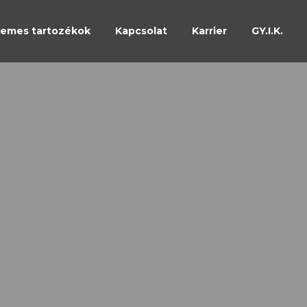
emes tartozékok
Kapcsolat
Karrier
GY.I.K.