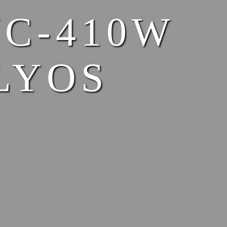
JC-410W
LYOS
M