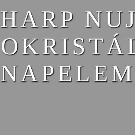
SHARP NU
OKRISTÁ
NAPELE