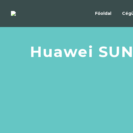
Főoldal
Cég
Huawei SUN2