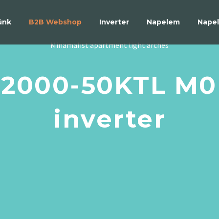
ünk
B2B Webshop
Inverter
Napelem
Napel
Minamalist apartment light arches
000-50KTL M0 (
inverter