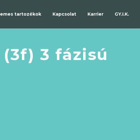
emes tartozékok
Kapcsolat
Karrier
GY.I.K.
3f) 3 fázisú