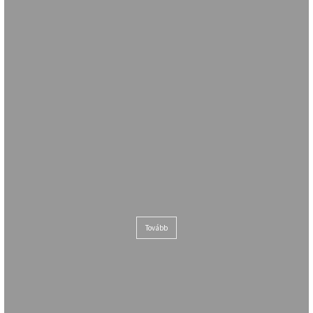
Panasonic hőszivattyúk
Tovább
Panasonic klímák