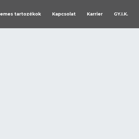
emes tartozékok
Kapcsolat
Karrier
GY.I.K.