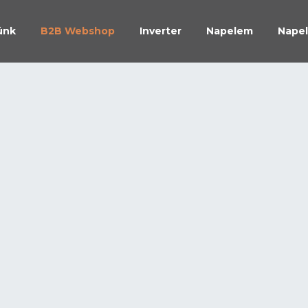
ünk
B2B Webshop
Inverter
Napelem
Napel